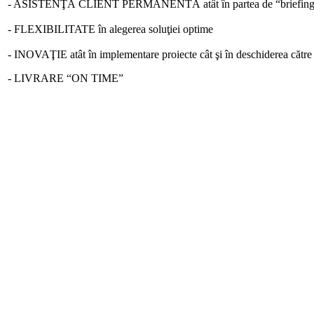
- ASISTENŢĂ CLIENT PERMANENTĂ atât în partea de “briefing” c
- FLEXIBILITATE în alegerea soluţiei optime
- INOVAŢIE atât în implementare proiecte cât şi în deschiderea către 
- LIVRARE “ON TIME”