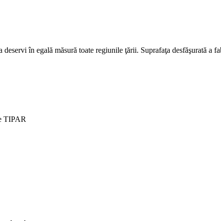
eservi în egală măsură toate regiunile ţării. Suprafaţa desfăşurată a fab
e TIPAR