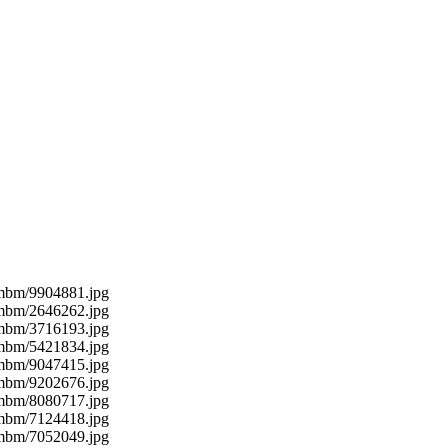
umbm/9904881.jpg
umbm/2646262.jpg
umbm/3716193.jpg
umbm/5421834.jpg
umbm/9047415.jpg
umbm/9202676.jpg
umbm/8080717.jpg
umbm/7124418.jpg
umbm/7052049.jpg