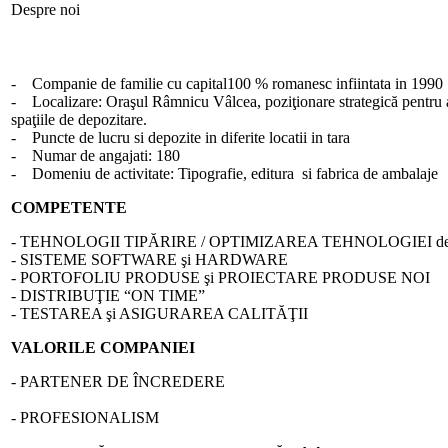
Despre noi
- Companie de familie cu capital100 % romanesc infiintata in 1990
- Localizare: Oraşul Râmnicu Vâlcea, poziţionare strategică pentru a d
spaţiile de depozitare.
- Puncte de lucru si depozite in diferite locatii in tara
- Numar de angajati: 180
- Domeniu de activitate: Tipografie, editura si fabrica de ambalaje
COMPETENTE
- TEHNOLOGII TIPĂRIRE / OPTIMIZAREA TEHNOLOGIEI d
- SISTEME SOFTWARE şi HARDWARE
- PORTOFOLIU PRODUSE şi PROIECTARE PRODUSE NOI
- DISTRIBUŢIE “ON TIME”
- TESTAREA şi ASIGURAREA CALITĂŢII
VALORILE COMPANIEI
- PARTENER DE ÎNCREDERE
- PROFESIONALISM